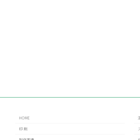
HOME
印 刷
制作実績