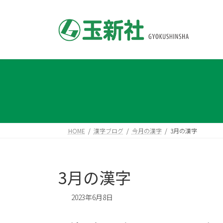
コ
ナ
ン
ビ
テ
ゲ
ン
ー
ツ
シ
へ
ョ
ス
ン
キ
に
ッ
移
プ
動
HOME
漢字ブログ
今月の漢字
3月の漢字
3月の漢字
2023年6月8日