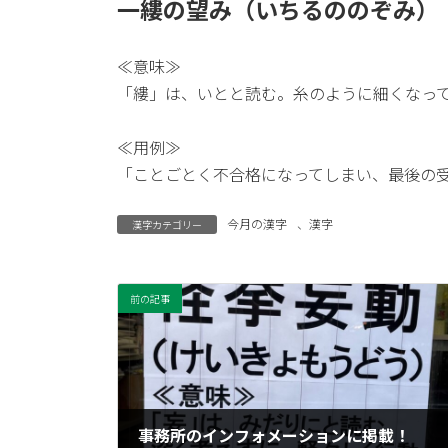
一縷の望み（いちるののぞみ）
≪意味≫
「縷」は、いとと読む。糸のように細くなっ
≪用例≫
「ことごとく不合格になってしまい、最後の
今月の漢字
、
漢字
漢字カテゴリー
前の記事
事務所のインフォメーションに掲載！