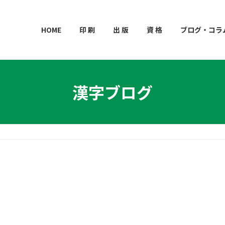
HOME
印 刷
出 版
資 格
ブログ・コラ
漢字ブログ