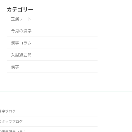
カテゴリー
玉新ノート
今月の漢字
漢字コラム
入試過去問
漢字
漢字ブログ
スタッフブログ
40周年記念コラム